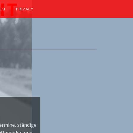
IT
SUM
PRIVACY
 WINKER
Termine, ständige
nftigenden und