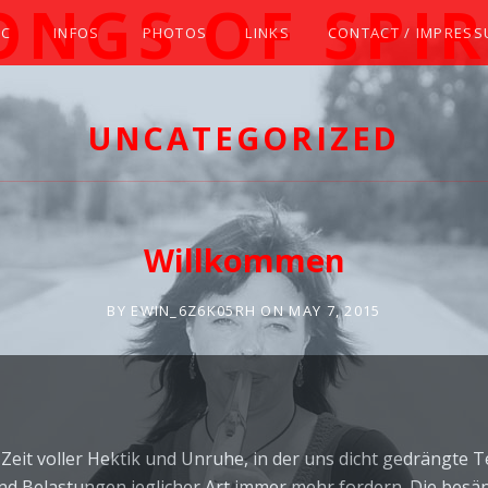
ONGS OF SPIR
IC
INFOS
PHOTOS
LINKS
CONTACT / IMPRES
TIVE AMERICAN (STYLE) FLUTE WITH ELIZABETH
UNCATEGORIZED
Willkommen
BY
EWIN_6Z6K05RH
ON
MAY 7, 2015
 Zeit voller Hektik und Unruhe, in der uns dicht gedrängte 
d Belastungen jeglicher Art immer mehr fordern. Die besä