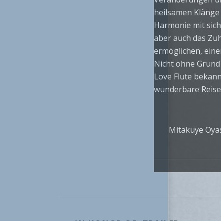
heilsamen Klänge 
Harmonie mit sich
aber auch das Zuh
ermöglichen, eine
Nicht ohne Grund i
Love Flute bekann
wunderbare Reise
Mitakuye Oya